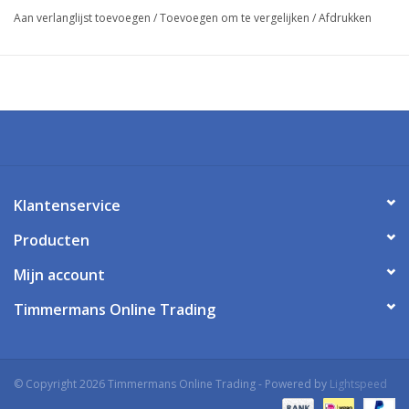
aan uw voeten. Het materiaal van deze verbandpantoffel is met
Aan verlanglijst toevoegen
/
Toevoegen om te vergelijken
/
Afdrukken
bamboo gemaakt en is antibacterieel.
De zool is antislip en antistatisch.
Klantenservice
Producten
Mijn account
Timmermans Online Trading
© Copyright 2026 Timmermans Online Trading - Powered by
Lightspeed