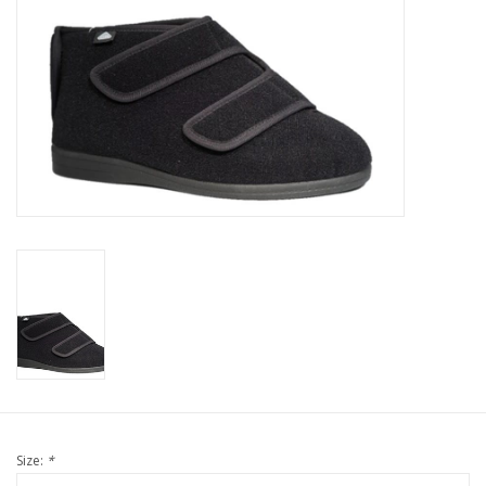
Size:
*