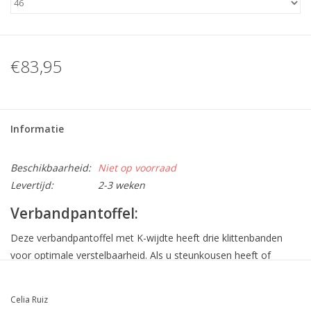
€83,95
Informatie
Beschikbaarheid:
Niet op voorraad
Levertijd:
2-3 weken
Verbandpantoffel:
Deze verbandpantoffel met K-wijdte heeft drie klittenbanden
voor optimale verstelbaarheid. Als u steunkousen heeft of
ingezwachteld bent kunt u meestal geen schoenen meer aan.
Deze verbandpantoffel biedt dan uitkomst, door de goede
Celia Ruiz
verstelbaarheid is deze verbandpantoffel perfect af te stellen