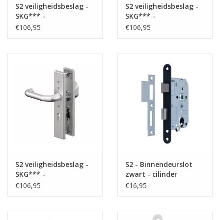
S2 veiligheidsbeslag -
S2 veiligheidsbeslag -
SKG*** -
SKG*** -
kerntrekbeveiliging -
kerntrekbeveiliging -
€106,95
€106,95
PC55 - kruk/kruk
PC72 - kruk/kruk
S2 veiligheidsbeslag -
S2 - Binnendeurslot
SKG*** -
zwart - cilinder
kerntrekbeveiliging -
€106,95
€16,95
PC55 - duwer/kruk