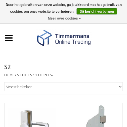
Door het gebruiken van onze website, ga je akkoord met het gebruik van
cookies om onze website te verbeteren.
Dit bericht verbergen
0 Artikelen - €0,00
Meer over cookies »
Home
Sleutels / sloten
Fournituren
S2
HOME
/
SLEUTELS / SLOTEN
/
S2
Merken