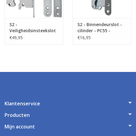
S2 -
S2 - Binnendeurslot -
Veiligheidsinsteekslot
cilinder - PC55 -
- PC55 - SKG** -
doornmaat 50
€49,95
€16,95
afgerond
Klantenservice
Producten
Mijn account