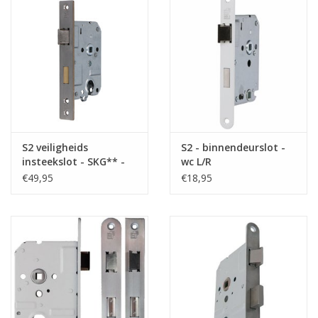
S2 veiligheids
S2 - binnendeurslot -
insteekslot - SKG** -
wc L/R
PC55 - Doornmaat 50
€49,95
€18,95
L/R