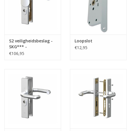
S2 veiligheidsbeslag -
Loopslot
SKG*** -
€12,95
kerntrekbeveiliging -
€106,95
PC72 - duwer/kruk