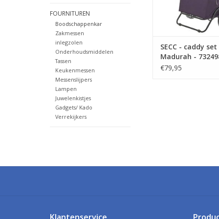
FOURNITUREN
Boodschappenkar
Zakmessen
inlegzolen
SECC - caddy set
Onderhoudsmiddelen
Madurah - 732498
Tassen
€79,95
Keukenmessen
Messenslijpers
Lampen
Juwelenkistjes
Gadgets/ Kado
Verrekijkers
Klantenservice
Produ