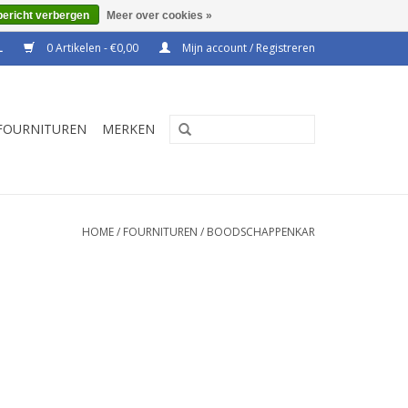
bericht verbergen
Meer over cookies »
0 Artikelen - €0,00
Mijn account / Registreren
FOURNITUREN
MERKEN
HOME
/
FOURNITUREN
/
BOODSCHAPPENKAR