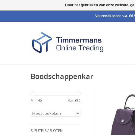
Door het gebruiken van onze website, ga
Boodschappenkar
Boodschappen wage
hoogwaardige kwa
Min: €
0
Max: €
80
TOEVOEGEN AAN WI
SLEUTELS / SLOTEN