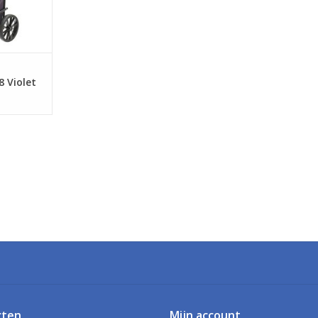
 Violet
cten
Mijn account