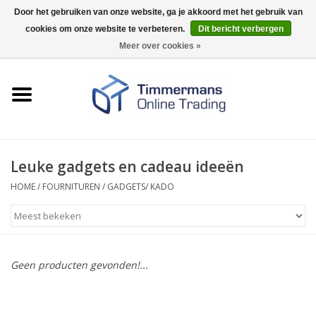
Door het gebruiken van onze website, ga je akkoord met het gebruik van
cookies om onze website te verbeteren.
Dit bericht verbergen
0 Artikelen - €0,00
Meer over cookies »
Home
Sleutels / sloten
Fournituren
Leuke gadgets en cadeau ideeën
HOME
/
FOURNITUREN
/
GADGETS/ KADO
Merken
Geen producten gevonden!...