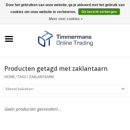
Door het gebruiken van onze website, ga je akkoord met het gebruik van
cookies om onze website te verbeteren.
Dit bericht verbergen
0 Artikelen - €0,00
Meer over cookies »
Home
Sleutels / sloten
Fournituren
Producten getagd met zaklantaarn
HOME
/
TAGS
/
ZAKLANTAARN
Merken
Geen producten gevonden!...