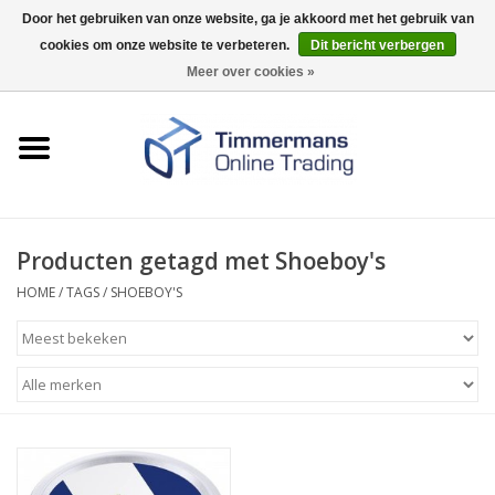
Door het gebruiken van onze website, ga je akkoord met het gebruik van
cookies om onze website te verbeteren.
Dit bericht verbergen
0 Artikelen - €0,00
Meer over cookies »
Home
Sleutels / sloten
Fournituren
Producten getagd met Shoeboy's
HOME
/
TAGS
/
SHOEBOY'S
Merken