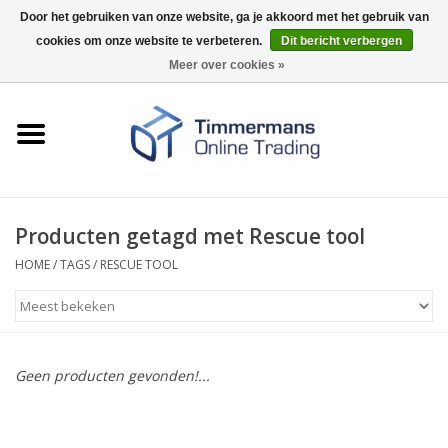
Door het gebruiken van onze website, ga je akkoord met het gebruik van
cookies om onze website te verbeteren.
Dit bericht verbergen
0 Artikelen - €0,00
Meer over cookies »
Home
Sleutels / sloten
Fournituren
Producten getagd met Rescue tool
HOME
/
TAGS
/
RESCUE TOOL
Merken
Geen producten gevonden!...