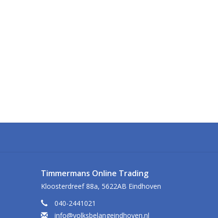
Timmermans Online Trading
Kloosterdreef 88a, 5622AB Eindhoven
040-2441021
info@volksbelangeindhoven.nl