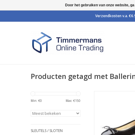
Door het gebruiken van onze website, ga
Producten getagd met Balleri
Comfortabele bal
dansschoen van Wer
Min: €
0
Max: €
150
TOEVOEGEN AAN WI
SLEUTELS / SLOTEN