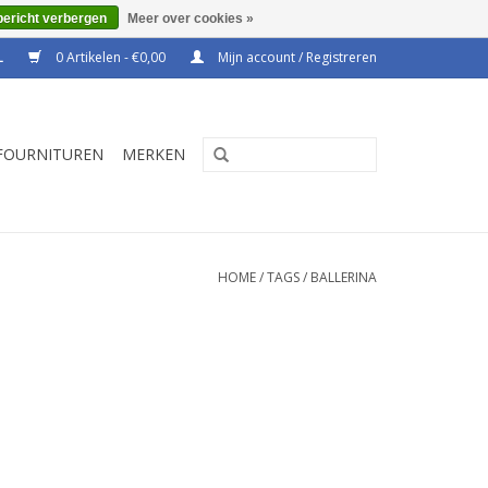
bericht verbergen
Meer over cookies »
0 Artikelen - €0,00
Mijn account / Registreren
FOURNITUREN
MERKEN
HOME
/
TAGS
/
BALLERINA