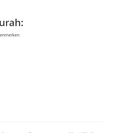
urah:
kenmerken: