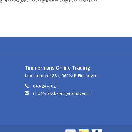
glijst toevoegen
/
Toevoegen om te vergelijken
/
Afdrukken
Timmermans Online Trading
Kloosterdreef 88a, 5622AB Eindhoven
040-2441021
info@volksbelangeindhoven.nl