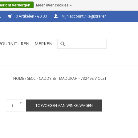
bericht verbergen
Meer over cookies »
0 Artikelen - €0,00
Mijn account / Registreren
FOURNITUREN
MERKEN
HOME
/
SECC - CADDY SET MADURAH - 732498 VIOLET
+
TOEVOEGEN AAN WINKELWAGEN
-