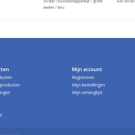
50 liter
/
boodschappenkar
/
grote
Aan verlan
wielen
/
Secc
cten
Mijn account
ducten
Registreren
producten
Mijn bestellingen
ingen
Mijn verlanglijst
d