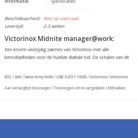
Informatie
Specificaties
Beschikbaarheid:
Niet op voorraad
Levertijd:
2-3 weken
Victorinox Midnite manager@work:
Een enorm veelzijdig zakmes van Victorinox met alle
benodigdheden voor de huidige digitale tijd. De schalen van dit
veelzijdige mes zijn transparant rood.
10 functies:
EDC
/
SAK
/
Swiss Army Knife
/
USB 3.0/3.1 16GB
/
Victorinox
/
Victorinox
mes
Aan verlanglijst toevoegen
/
Toevoegen om te vergelijken
/
Afdrukken
schaar
nagelvijl met
-schroevendraaier
flesopener met
-magnetische Philips schroevendraaier
-draadstripper
USB stick 3.0/3.1 16GB