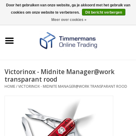
Door het gebruiken van onze website, ga je akkoord met het gebruik van
cookies om onze website te verbeteren.
Dit bericht verbergen
0 Artikelen - €0,00
Meer over cookies »
Home
Sleutels / sloten
Fournituren
Victorinox - Midnite Manager@work
transparant rood
Merken
HOME
/
VICTORINOX - MIDNITE MANAGER@WORK TRANSPARANT ROOD