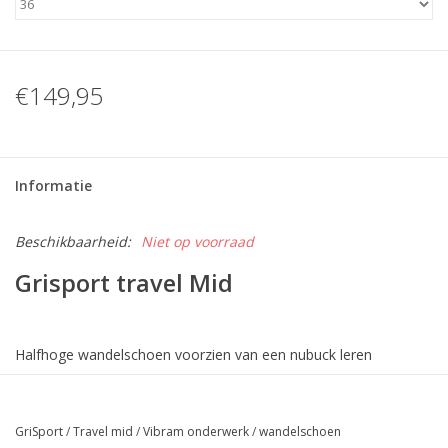
€149,95
Informatie
Beschikbaarheid:
Niet op voorraad
Grisport travel Mid
Halfhoge wandelschoen voorzien van een nubuck leren
bovenwerk. Deze wandelschoen biedt veel comfort en
ondersteuning bij lichte wandelingen.
GriSport
/
Travel mid
/
Vibram onderwerk
/
wandelschoen