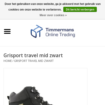
Door het gebruiken van onze website, ga je akkoord met het gebruik van
cookies om onze website te verbeteren.
Dit bericht verbergen
0 Artikelen - €0,00
Meer over cookies »
Home
Sleutels / sloten
Fournituren
Grisport travel mid zwart
HOME
/
GRISPORT TRAVEL MID ZWART
Merken