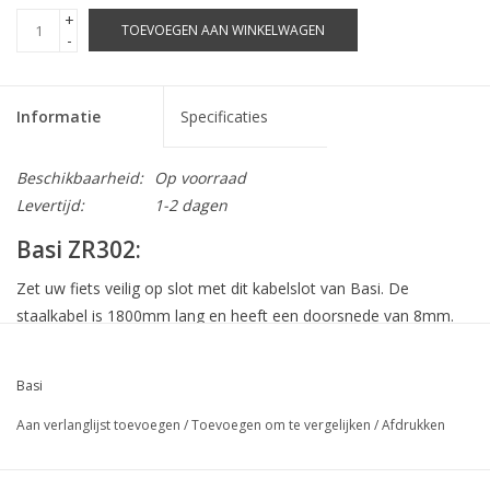
+
TOEVOEGEN AAN WINKELWAGEN
-
Informatie
Specificaties
Beschikbaarheid:
Op voorraad
Levertijd:
1-2 dagen
Basi ZR302:
Zet uw fiets veilig op slot met dit kabelslot van Basi. De
staalkabel is 1800mm lang en heeft een doorsnede van 8mm.
De kabel is voorzien van een kunststof ommanteling. Het
sleutelgat wordt afgesloten met een klepje zodat er geen
Basi
vuiligheid in kan komen. Het slot wordt geleverd met 2 sleutels.
Aan verlanglijst toevoegen
/
Toevoegen om te vergelijken
/
Afdrukken