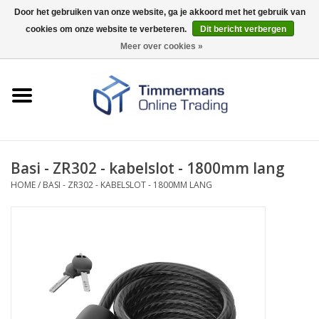
Door het gebruiken van onze website, ga je akkoord met het gebruik van
cookies om onze website te verbeteren.
Dit bericht verbergen
0 Artikelen - €0,00
Meer over cookies »
Home
Sleutels / sloten
Fournituren
Basi - ZR302 - kabelslot - 1800mm lang
HOME
/
BASI - ZR302 - KABELSLOT - 1800MM LANG
Merken