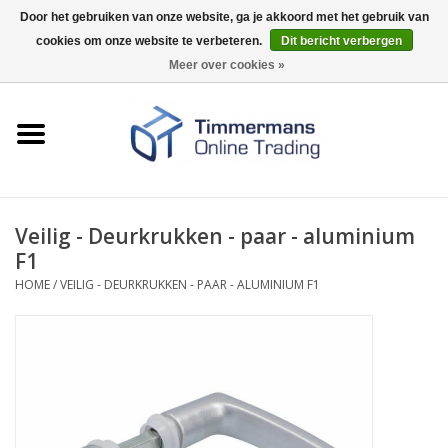
Door het gebruiken van onze website, ga je akkoord met het gebruik van
cookies om onze website te verbeteren.
Dit bericht verbergen
0 Artikelen - €0,00
Meer over cookies »
Home
Sleutels / sloten
Fournituren
Veilig - Deurkrukken - paar - aluminium
F1
Merken
HOME
/
VEILIG - DEURKRUKKEN - PAAR - ALUMINIUM F1