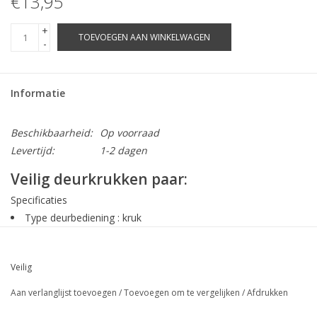
€13,95
+
TOEVOEGEN AAN WINKELWAGEN
-
Informatie
Beschikbaarheid:
Op voorraad
Levertijd:
1-2 dagen
Veilig deurkrukken paar:
Specificaties
Type deurbediening : kruk
Inclusief profielstift : ja
Materiaal : aluminium
Veilig
Inclusief bevestigingsmateriaal : ja
Brandwerendheid (DIN 18273) : nee
Aan verlanglijst toevoegen
/
Toevoegen om te vergelijken
/
Afdrukken
Vluchtwegveiligheid (EN 179) : nee