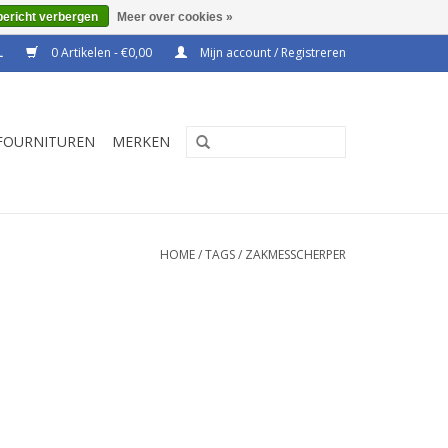
bericht verbergen
Meer over cookies »
0 Artikelen - €0,00
Mijn account / Registreren
FOURNITUREN
MERKEN
HOME
/
TAGS
/
ZAKMESSCHERPER