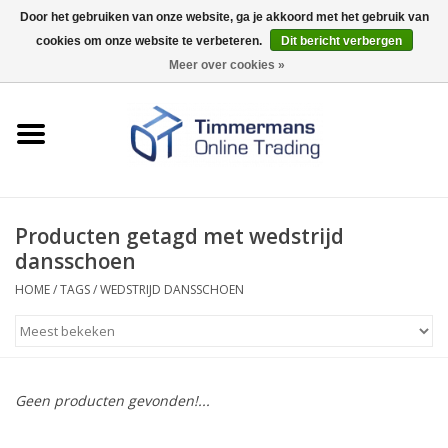
Door het gebruiken van onze website, ga je akkoord met het gebruik van
cookies om onze website te verbeteren.
Dit bericht verbergen
0 Artikelen - €0,00
Meer over cookies »
Home
Sleutels / sloten
Fournituren
Producten getagd met wedstrijd
dansschoen
Merken
HOME
/
TAGS
/
WEDSTRIJD DANSSCHOEN
Geen producten gevonden!...