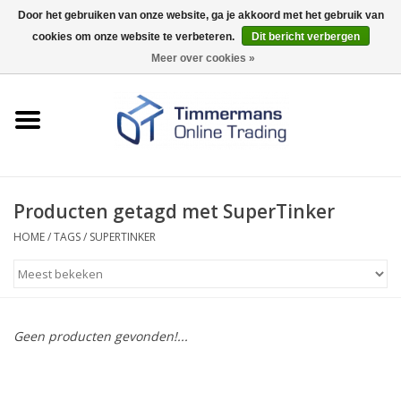
Door het gebruiken van onze website, ga je akkoord met het gebruik van
cookies om onze website te verbeteren.
Dit bericht verbergen
0 Artikelen - €0,00
Meer over cookies »
Home
Sleutels / sloten
Fournituren
Producten getagd met SuperTinker
HOME
/
TAGS
/
SUPERTINKER
Merken
Geen producten gevonden!...