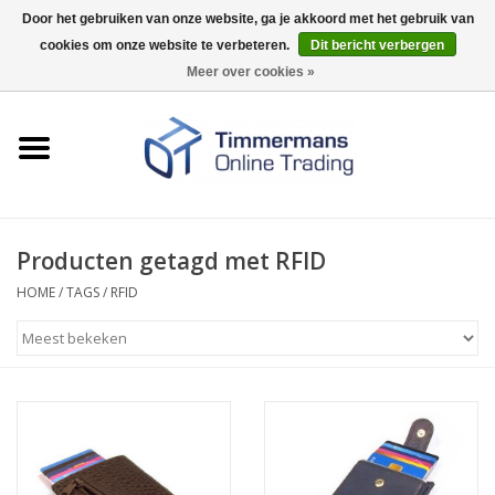
Door het gebruiken van onze website, ga je akkoord met het gebruik van
cookies om onze website te verbeteren.
Dit bericht verbergen
0 Artikelen - €0,00
Meer over cookies »
Home
Sleutels / sloten
Fournituren
Producten getagd met RFID
HOME
/
TAGS
/
RFID
Merken