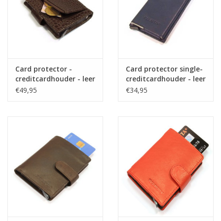
Card protector -
Card protector single-
creditcardhouder - leer
creditcardhouder - leer
- donkerbruin kroko
- blauw
€49,95
€34,95