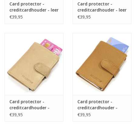
Card protector -
Card protector -
creditcardhouder - leer
creditcardhouder - leer
- bruin
- rood
€39,95
€39,95
Card protector -
Card protector -
creditcardhouder -
creditcardhouder -
regular nappa beige -
regular nappa cognac
€39,95
€39,95
leer
- leer