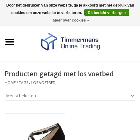
Door het gebruiken van onze website, ga je akkoord met het gebruik van
cookies om onze website te verbeteren.
Dit bericht verbergen
0 Artikelen - €0,00
Meer over cookies »
Home
Sleutels / sloten
Fournituren
Producten getagd met los voetbed
HOME
/
TAGS
/
LOS VOETBED
Merken