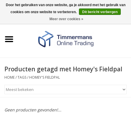
Door het gebruiken van onze website, ga je akkoord met het gebruik van
cookies om onze website te verbeteren.
Dit bericht verbergen
0 Artikelen - €0,00
Meer over cookies »
Home
Sleutels / sloten
Fournituren
Producten getagd met Homey's Fieldpal
HOME
/
TAGS
/
HOMEY'S FIELDPAL
Merken
Geen producten gevonden!...