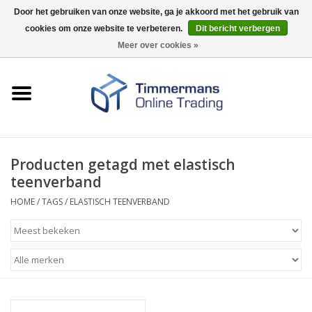
Door het gebruiken van onze website, ga je akkoord met het gebruik van
cookies om onze website te verbeteren.
Dit bericht verbergen
0 Artikelen - €0,00
Meer over cookies »
Home
Sleutels / sloten
Fournituren
Producten getagd met elastisch
teenverband
Merken
HOME
/
TAGS
/
ELASTISCH TEENVERBAND