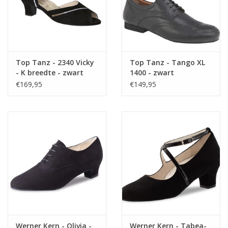
Top Tanz - 2340 Vicky
Top Tanz - Tango XL
- K breedte - zwart
1400 - zwart
suede
€169,95
€149,95
Werner Kern - Olivia -
Werner Kern - Tabea-