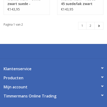
zwart suede -
45 suede/lak zwart
vetersluiting
€143,95
€143,95
Pagina 1 van 2
1
2
Klantenservice
Producten
Mijn account
Timmermans Online Trading