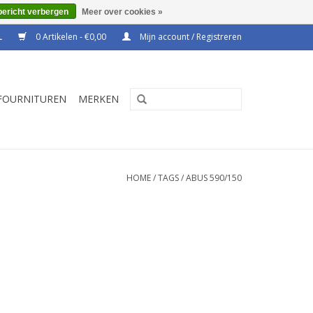
bericht verbergen
Meer over cookies »
0 Artikelen - €0,00
Mijn account / Registreren
FOURNITUREN
MERKEN
HOME
/
TAGS
/
ABUS 590/150