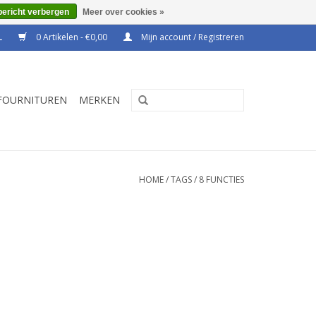
bericht verbergen
Meer over cookies »
0 Artikelen - €0,00
Mijn account / Registreren
FOURNITUREN
MERKEN
HOME
/
TAGS
/
8 FUNCTIES