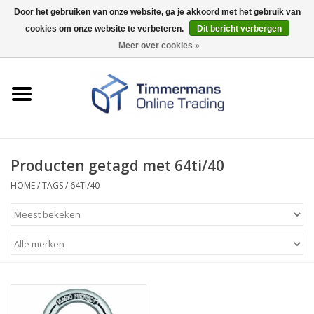
Door het gebruiken van onze website, ga je akkoord met het gebruik van
cookies om onze website te verbeteren.
Dit bericht verbergen
0 Artikelen - €0,00
Meer over cookies »
Home
Sleutels / sloten
Fournituren
Producten getagd met 64ti/40
HOME
/
TAGS
/
64TI/40
Merken