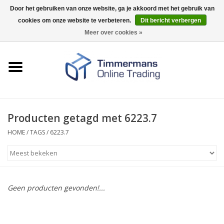
Door het gebruiken van onze website, ga je akkoord met het gebruik van
cookies om onze website te verbeteren.
Dit bericht verbergen
0 Artikelen - €0,00
Meer over cookies »
Home
Sleutels / sloten
Fournituren
Producten getagd met 6223.7
HOME
/
TAGS
/
6223.7
Merken
Geen producten gevonden!...