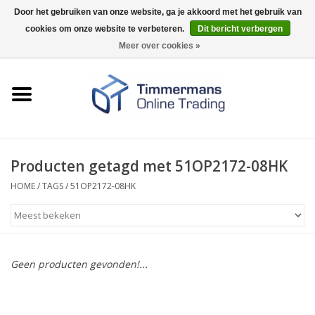
Door het gebruiken van onze website, ga je akkoord met het gebruik van
cookies om onze website te verbeteren.
Dit bericht verbergen
0 Artikelen - €0,00
Meer over cookies »
Home
Sleutels / sloten
Fournituren
Producten getagd met 51OP2172-08HK
HOME
/
TAGS
/
51OP2172-08HK
Merken
Geen producten gevonden!...