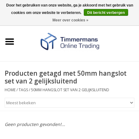
Door het gebruiken van onze website, ga je akkoord met het gebruik van
cookies om onze website te verbeteren.
Dit bericht verbergen
0 Artikelen - €0,00
Meer over cookies »
Home
Sleutels / sloten
Fournituren
Producten getagd met 50mm hangslot
set van 2 gelijksluitend
Merken
HOME
/
TAGS
/
50MM HANGSLOT SET VAN 2 GELIJKSLUITEND
Geen producten gevonden!...