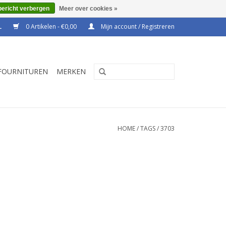
bericht verbergen
Meer over cookies »
0 Artikelen - €0,00
Mijn account / Registreren
FOURNITUREN
MERKEN
HOME
/
TAGS
/
3703