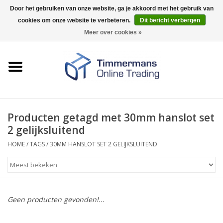
Door het gebruiken van onze website, ga je akkoord met het gebruik van
cookies om onze website te verbeteren.
Dit bericht verbergen
0 Artikelen - €0,00
Meer over cookies »
Home
Sleutels / sloten
Fournituren
Producten getagd met 30mm hanslot set
2 gelijksluitend
Merken
HOME
/
TAGS
/
30MM HANSLOT SET 2 GELIJKSLUITEND
Geen producten gevonden!...