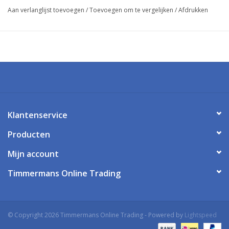
drukverdeling. De ergonomisch vormgegeven, elastische gel
Aan verlanglijst toevoegen
/
Toevoegen om te vergelijken
/
Afdrukken
onderlaag, biedt optimaal comfort onder de bal en de hiel.
Geschikt voor alle sneaker modellen.
Nooit meer pijnlijke en vermoeide voeten, dankzij Shoeboy's Gel
Memory Support.
Klantenservice
Producten
Mijn account
Timmermans Online Trading
© Copyright 2026 Timmermans Online Trading - Powered by
Lightspeed