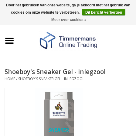
Door het gebruiken van onze website, ga je akkoord met het gebruik van
cookies om onze website te verbeteren.
Dit bericht verbergen
0 Artikelen - €0,00
Meer over cookies »
Home
Sleutels / sloten
Fournituren
Shoeboy's Sneaker Gel - inlegzool
HOME
/
SHOEBOY'S SNEAKER GEL - INLEGZOOL
Merken