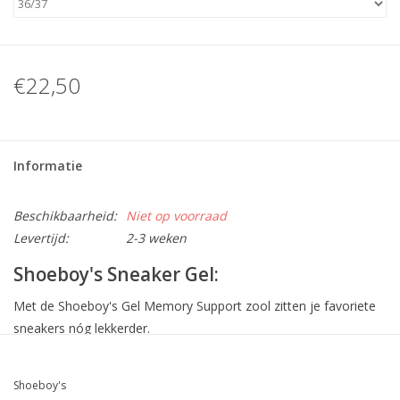
€22,50
Informatie
Beschikbaarheid:
Niet op voorraad
Levertijd:
2-3 weken
Shoeboy's Sneaker Gel:
Met de Shoeboy's Gel Memory Support zool zitten je favoriete
sneakers nóg lekkerder.
De velours toplaag zorgt voor een droog en fris gevoel. De
memory foam tussenlaag draagt bij aan de ideale pasvorm en
Shoeboy's