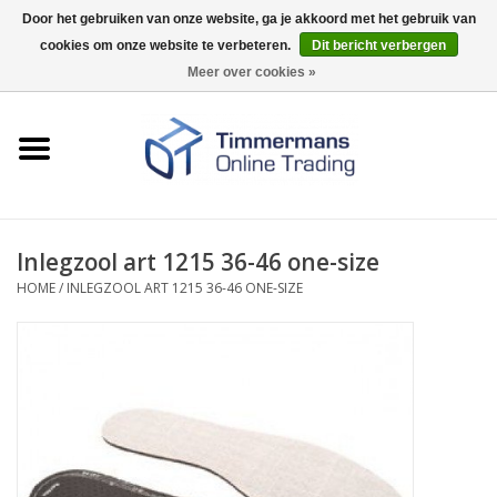
Door het gebruiken van onze website, ga je akkoord met het gebruik van
cookies om onze website te verbeteren.
Dit bericht verbergen
0 Artikelen - €0,00
Meer over cookies »
Home
Sleutels / sloten
Fournituren
Inlegzool art 1215 36-46 one-size
HOME
/
INLEGZOOL ART 1215 36-46 ONE-SIZE
Merken