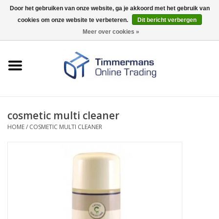
Door het gebruiken van onze website, ga je akkoord met het gebruik van
cookies om onze website te verbeteren.
Dit bericht verbergen
0 Artikelen - €0,00
Meer over cookies »
Home
Sleutels / sloten
Fournituren
cosmetic multi cleaner
HOME
/
COSMETIC MULTI CLEANER
Merken