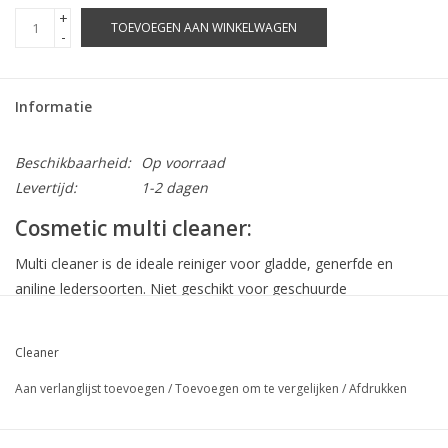
+
TOEVOEGEN AAN WINKELWAGEN
-
Informatie
Beschikbaarheid:
Op voorraad
Levertijd:
1-2 dagen
Cosmetic multi cleaner:
Multi cleaner is de ideale reiniger voor gladde, generfde en
aniline ledersoorten. Niet geschikt voor geschuurde
ledersoorten. Multi cleaner dient gebruikt te worden vóórdat u
de cosmetic crème aanbrengt.
Cleaner
Aan verlanglijst toevoegen
/
Toevoegen om te vergelijken
/
Afdrukken