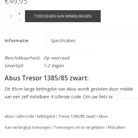
€49,95
+
TOEVOEGEN AAN WINKELWAGEN
-
Informatie
Specificaties
Beschikbaarheid:
Op voorraad
Levertijd:
1-2 dagen
Abus Tresor 1385/85 zwart:
Dit 85cm lange kettingslot van Abus wordt gesloten door middel
van een zelf instelbare 4 cijferige code. Om uw fiets te
beschermen tegen krassen is de ketting voorzien van een
textielhoes.
abus
/
cijfercode
/
kettingslot
/
Tresor 1385/85 zwart
/
Abus
Specificaties:
Aan verlanglijst toevoegen
/
Toevoegen om te vergelijken
/
Afdrukken
7 mm dikke vierkantketting met textielhoes om