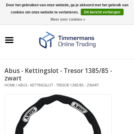
Door het gebruiken van onze website, ga je akkoord met het gebruik van
cookies om onze website te verbeteren.
Dit bericht verbergen
0 Artikelen - €0,00
Meer over cookies »
Home
Sleutels / sloten
Fournituren
Abus - Kettingslot - Tresor 1385/85 -
zwart
Merken
HOME
/
ABUS - KETTINGSLOT - TRESOR 1385/85 - ZWART