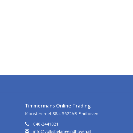
Timmermans Online Trading
Kloosterdreef 88a, 5622AB Eindhoven
040-2441021
info@volksbelangeindhoven.nl