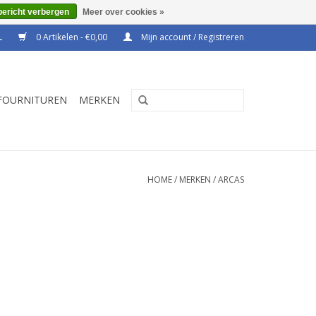
bericht verbergen
Meer over cookies »
0 Artikelen - €0,00
Mijn account / Registreren
FOURNITUREN
MERKEN
HOME
/
MERKEN
/
ARCAS