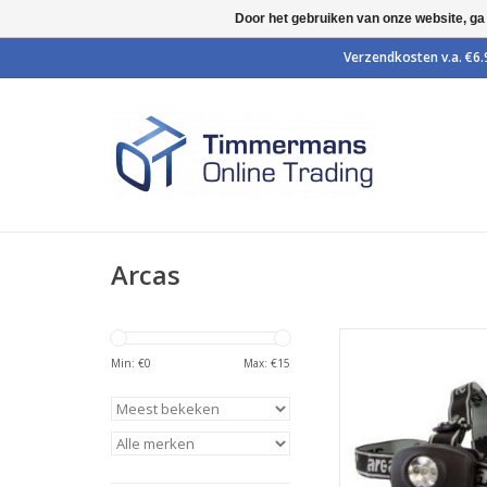
Door het gebruiken van onze website, ga
Arcas
Hoofdlamp met ti
lichtbron.
Min: €
0
Max: €
15
TOEVOEGEN AAN WI