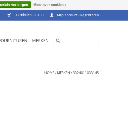
bericht verbergen
Meer over cookies »
0 Artikelen - €0,00
Mijn account / Registreren
FOURNITUREN
MERKEN
HOME
/
MERKEN
/
3324011033145