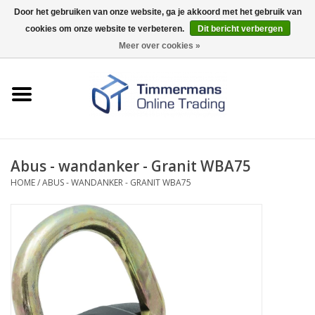
Door het gebruiken van onze website, ga je akkoord met het gebruik van
cookies om onze website te verbeteren.
Dit bericht verbergen
0 Artikelen - €0,00
Meer over cookies »
Home
Sleutels / sloten
Fournituren
Abus - wandanker - Granit WBA75
HOME
/
ABUS - WANDANKER - GRANIT WBA75
Merken