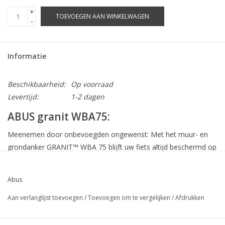
+
TOEVOEGEN AAN WINKELWAGEN
-
Informatie
Beschikbaarheid:
Op voorraad
Levertijd:
1-2 dagen
ABUS granit WBA75:
Meenemen door onbevoegden ongewenst: Met het muur- en
grondanker GRANIT™ WBA 75 blijft uw fiets altijd beschermd op
z'n plek.
Hiervoor zorgt de 14 mm dikke beugel van gehard speciaalstaal.
Abus
Samen met onze kwaliteitsfietssloten – de beste beveiliging
voor uw bike. Bij het muur- en grondanker GRANIT™ WBA 75
Aan verlanglijst toevoegen
/
Toevoegen om te vergelijken
/
Afdrukken
wordt alles wat u nodig heeft al meegeleverd. U heeft daarnaast
alleen nog een stevige ondergrond of een functionele muur