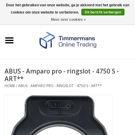
Door het gebruiken van onze website, ga je akkoord met het gebruik van
cookies om onze website te verbeteren.
Dit bericht verbergen
0 Artikelen - €0,00
Meer over cookies »
Home
Sleutels / sloten
Fournituren
ABUS - Amparo pro - ringslot - 4750 S -
ART**
Merken
HOME
/
ABUS - AMPARO PRO - RINGSLOT - 4750 S - ART**