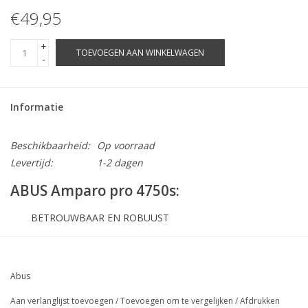
€49,95
+
TOEVOEGEN AAN WINKELWAGEN
-
Informatie
Beschikbaarheid:
Op voorraad
Levertijd:
1-2 dagen
ABUS Amparo pro 4750s:
BETROUWBAAR EN ROBUUST
Dankzij het PRO AMPARO 4750 ringslot is uw fiets met
een paar handgrepen beveiligd tegen
gelegenheidsdiefstal.
Abus
Ringsloten bieden u een betrouwbare
Aan verlanglijst toevoegen
/
Toevoegen om te vergelijken
/
Afdrukken