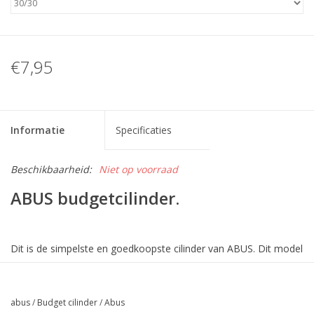
€7,95
Informatie
Specificaties
Beschikbaarheid:
Niet op voorraad
ABUS budgetcilinder.
Dit is de simpelste en goedkoopste cilinder van ABUS. Dit model
heeft geen keurmerk en is dus niet geschikt voor buitendeuren.
abus
/
Budget cilinder
/
Abus