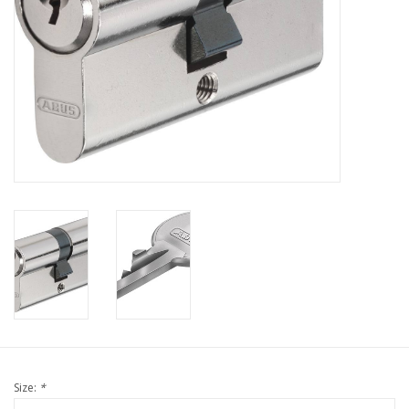
Size:
*