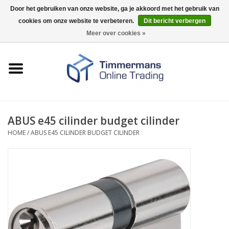
Door het gebruiken van onze website, ga je akkoord met het gebruik van
cookies om onze website te verbeteren.
Dit bericht verbergen
0 Artikelen - €0,00
Meer over cookies »
Home
Sleutels / sloten
Fournituren
ABUS e45 cilinder budget cilinder
HOME
/
ABUS E45 CILINDER BUDGET CILINDER
Merken