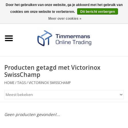
Door het gebruiken van onze website, ga je akkoord met het gebruik van
cookies om onze website te verbeteren.
Dit bericht verbergen
0 Artikelen - €0,00
Meer over cookies »
Home
Sleutels / sloten
Fournituren
Producten getagd met Victorinox
SwissChamp
Merken
HOME
/
TAGS
/
VICTORINOX SWISSCHAMP
Geen producten gevonden!...