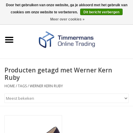
Door het gebruiken van onze website, ga je akkoord met het gebruik van
cookies om onze website te verbeteren.
Dit bericht verbergen
0 Artikelen - €0,00
Meer over cookies »
Home
Sleutels / sloten
Fournituren
Producten getagd met Werner Kern
Ruby
Merken
HOME
/
TAGS
/
WERNER KERN RUBY