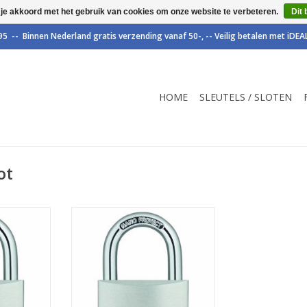
 je akkoord met het gebruik van cookies om onze website te verbeteren.
Dit 
HOME
SLEUTELS / SLOTEN
ot
n Abus met
Abus titalium hangslot 30mm met
eleverd in
hardstalen beugel.
sluitende
TOEVOEGEN AAN WINKELWAGEN
NKELWAGEN