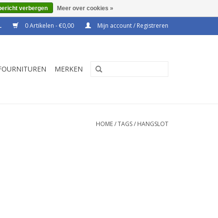
bericht verbergen
Meer over cookies »
0 Artikelen - €0,00
Mijn account / Registreren
FOURNITUREN
MERKEN
HOME
/
TAGS
/
HANGSLOT