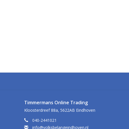
Timmermans Online Trading
Kloosterdreef 88a, 5622AB Eindhoven
040-2441021
info@volksbelangeindhoven.nl