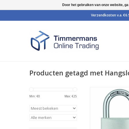
Door het gebruiken van onze website, ga
Producten getagd met Hangsl
Titalium hangslot va
hardstalen beugel. G
Min: €
0
Max: €
25
een set van 3 gelijk
sloten.
TOEVOEGEN AAN WI